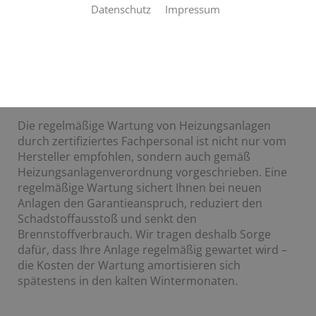
anhaltende Wärme
Datenschutz
Impressum
Ein Albtraum: Im Winter fällt die Heizung aus und
der Hersteller übernimmt keine Garantie – und auch
ständig steigende Heizkosten sind ein Ärgernis. Wir
sorgen dafür, dass Sie davon verschont bleiben –
mit unserem Wartungs- und Kundendienstangebot.
Die regelmäßige Wartung von Heizungsanlagen
durch zertifiziertes Fachpersonal ist nicht nur vom
Hersteller empfohlen, sondern auch gemäß
Heizungsanlagenverordnung vorgeschrieben. Eine
regelmäßige Wartung sichert Ihnen bei neuen
Anlagen den Garantieanspruch, reduziert den
Schadstoffausstoß und senkt den
Brennstoffverbrauch. Wir tragen deshalb Sorge
dafür, dass Ihre Anlage regelmäßig gewartet wird –
die Kosten der Wartung amortisieren sich
spätestens in den kalten Wintermonaten.