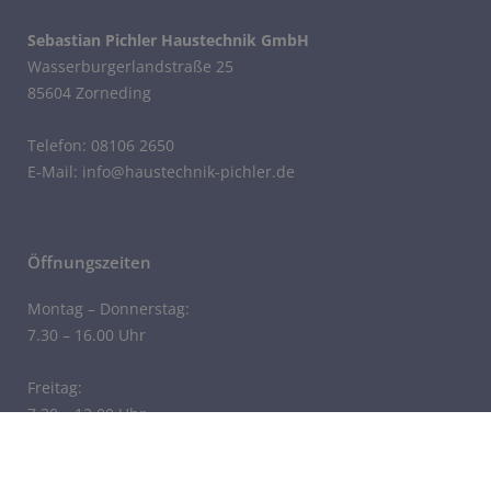
Sebastian Pichler Haustechnik GmbH
Wasserburgerlandstraße 25
85604 Zorneding
Telefon: 08106 2650
E-Mail: info@haustechnik-pichler.de
Öffnungszeiten
Montag – Donnerstag:
7.30 – 16.00 Uhr
Freitag:
7.30 – 12.00 Uhr