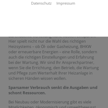
Spezialist
Datenschutz
Impressum
Die Heizaufwendungen eines Gebäudes sind ein
nicht zu unterschätzender Kostenfaktor. Gerade
für Produktionshallen oder große Büros kann
eine effiziente Wärmeerzeugung sowie eine
durchdachte Verteilung hohe Kosten einsparen.
Hier spielt nicht nur die Wahl des richtigen
Heizsystems – ob Öl- oder Gasheizung, BHKW
oder erneuerbare Energien – eine Rolle, sondern
auch die richtigen Einstellungen und Erfahrung
bei der Wartung. Wir sind Ihr Ansprechpartner,
wenn Sie die Errichtung, den Betrieb, die Wartung
und Pflege zum Werterhalt Ihrer Heizanlage in
sicheren Händen wissen wollen.
Sparsamer Verbrauch senkt die Ausgaben und
schont Ressourcen.
Bei Neubau oder Modernisierung gibt es viele
Möglichkeiten, ökonomisch und umweltbewusst